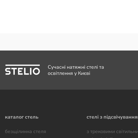
Сучасні натяжні стелі та
освітлення у Києві
каталог стель
стелі з підсвічуванн
безщілинна стеля
з трековими світильн