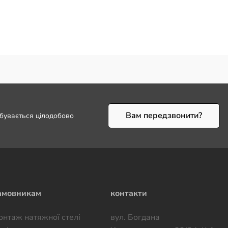
Вам передзвонити?
дбувається цілодобово
амовникам
контакти
онтаж натяжної стелі
вул. Богдана