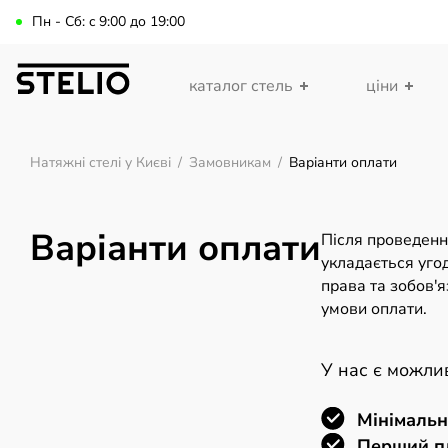
Пн - Сб: c 9:00 до 19:00
каталог стель
ціни
Натяжні стелі у Києві
/
Замовникам
/
Варіанти оплати
Варіанти оплати
Після проведенн
укладається уго
права та зобов'яз
умови оплати.
У нас є можлив
Мінімальн
Перший пл