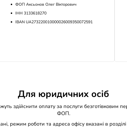
ФОП Аксьонов Олег Вiкторович
IНН 3133618270
IBAN UA273220010000026009350072591
Для юридичних осіб
уть здійснити оплату за послуги безготівковим пе
ФОП.
ані, режим роботи та адреса офісу вказані в розділі