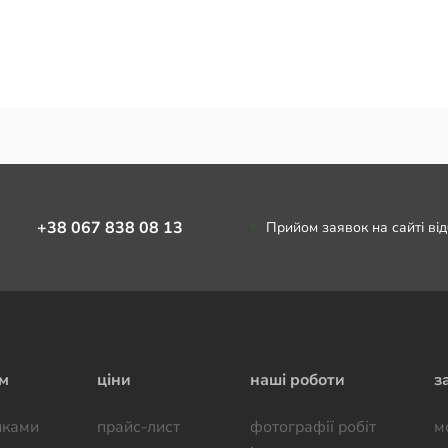
+38 067 838 08 13
Прийом заявок на сайті ві
ям
ціни
наші роботи
з
иками
прайс-лист
фотографії робiт
м