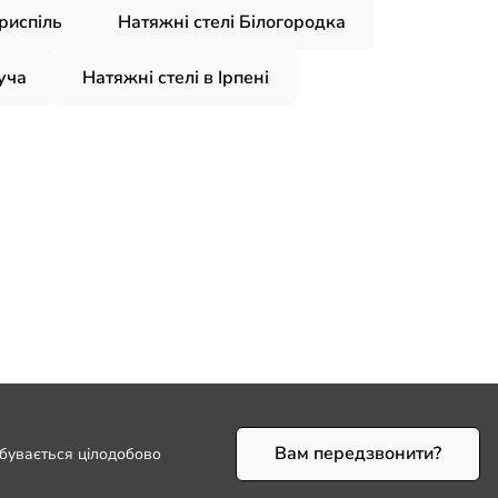
риспіль
Натяжні стелі Білогородка
уча
Натяжні стелі в Ірпені
Вам передзвонити?
дбувається цілодобово