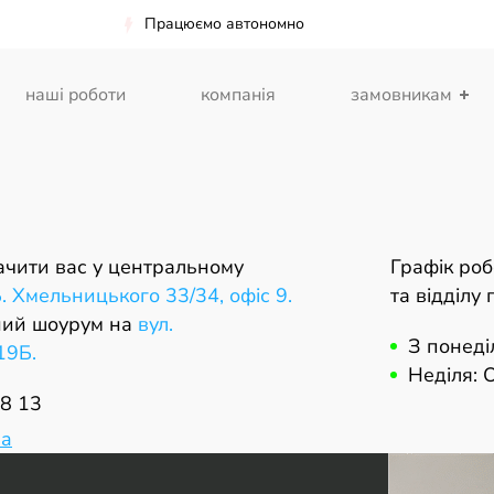
Працюємо автономно
наші роботи
компанія
замовникам
ачити вас у центральному
Графік ро
Б. Хмельницького 33/34, офіс 9.
та відділу
ний шоурум на
вул.
З понеді
19Б.
Неділя: 
8 13
ua