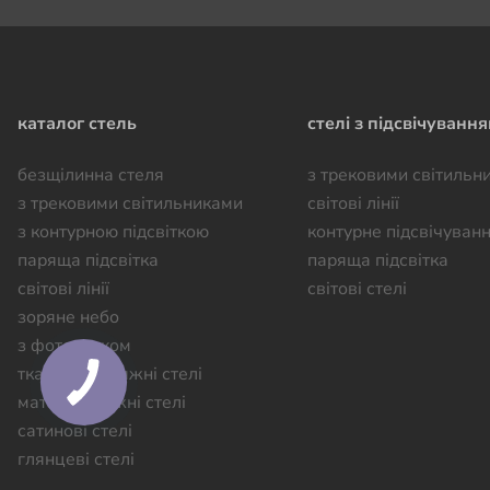
каталог стель
стелі з підсвічуванн
безщілинна стеля
з трековими світильн
з трековими світильниками
світові лінії
з контурною підсвіткою
контурне підсвічуван
паряща підсвітка
паряща підсвітка
світові лінії
світові стелі
зоряне небо
з фотодруком
тканинні натяжні стелі
КНОПКА
ЗВ'ЯЗКУ
матові натяжні стелі
сатинові стелі
глянцеві стелі