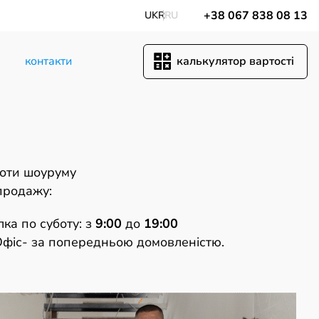
+38 067 838 08 13
UKR
RU
калькулятор вартостi
контакти
боти шоуруму
 продажу:
лка по суботу: з
9:00
до
19:00
Офіс- за попередньою домовленістю.