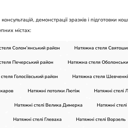
онсультацій, демонстрації зразків і підготовки кош
пних містах:
стеля Солом’янський район
Натяжна стеля Святоши
стеля Печерський район
Натяжна стеля Оболонськи
стеля Голосіївський район
Натяжна стеля Шевченкі
акаров
Натяжні потолки Лютіж
Натяжні стелі 
Натяжні стелі Велика Димерка
Натяжні стелі
Натяжні стелі Глеваха
Натяжні стелі Ворзель