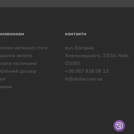
амовникам
контакти
онтаж натяжної стелі
вул. Богдана
аріанти оплати
Хмельницького, 33/34, Киïв,
плата частинами
02000
ублічний договір
+38 067 838 08 13
лог
hi@stelio.com.ua
овини