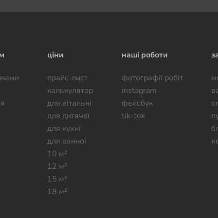
ям
ціни
наші роботи
з
иками
прайс-лист
фотографії робiт
м
калькулятор
instagram
в
ня
для вітальні
фейсбук
о
для дитячої
tik-tok
п
для кухні
б
для ванної
н
10 м²
12 м²
15 м²
18 м²