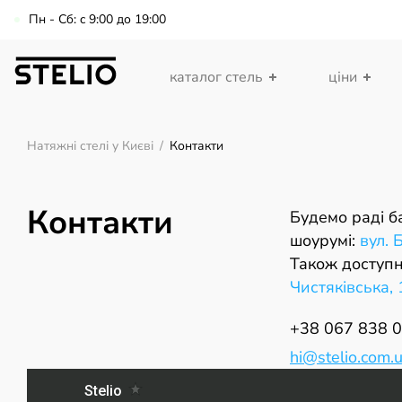
Пн - Сб: c 9:00 до 19:00
каталог стель
ціни
Натяжні стелі у Києві
/
Контакти
Контакти
Будемо раді б
шоурумі:
вул. 
Також доступ
Чистяківська, 
+38 067 838 0
hi@stelio.com.