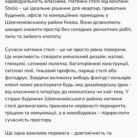
індивідуальність власника. Натяжні стелі від компанії
Stelio – це ідеальне рішення для квартир, приватних
будинків, офісів та комерційних приміщень у
Шевченківському районі Києва. Вони дозволяють
швидко оновити простір без складних ремонтних робіт,
пилу та зайвого клопоту.
Сучасні натяжні стелі – це не просто рівна поверхня.
Це можливість створити унікальний дизайн: матові,
глянцеві, сатинові полотна, багаторівневі конструкції,
світлові лінії, тіньовий профіль, парящі стелі або
фотодрук. Завдяки великому вибору фактур і кольорів
клієнт може реалізувати будь-яку дизайнерську ідею –
від класичного інтер’єру до мінімалізму чи хай-теку. У
старих будинках Шевченківського району натяжні
стелі допомагають приховати нерівності перекриття,
тріщини та комунікації, а в новобудовах – підкреслити
сучасність простору.
Ще одна важлива перевага – довговічність та