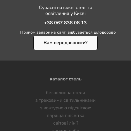
Сучасні натяжні стелі та
освітлення у Києві
+38 067 838 08 13
Прийом заявок на сайті відбувається цілодобово
Вам передзвонити?
каталог стель
безщілинна стеля
з трековими світильниками
з контурною підсвіткою
паряща підсвітка
світові лінії
зоряне небо