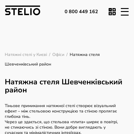
0 800 449 162
Натяжні стелі у Києві
/
Офіси
/
Натяжна стеля
Шевченківський район
Натяжна стеля Шевченківський
район
Тіньове примикання натяжної стелі створює візуальний
ефект – між стельовою конструкцією та стіною пролягає
глибока тінь.
Через це здається, що стельова «плита» ширяє в повітрі,
не стикаючись зі стіною. Вони добре виглядають у
сучасних та мінімалістичних інтер’єрах.