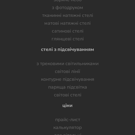
з фотодруком
тканинні натяжні стелі
матові натяжні стелі
сатинові стелі
глянцеві стелі
стелі з підсвічуванням
з трековими світильниками
світові лінії
контурне підсвічування
паряща підсвітка
світові стелі
ціни
прайс-лист
калькулятор