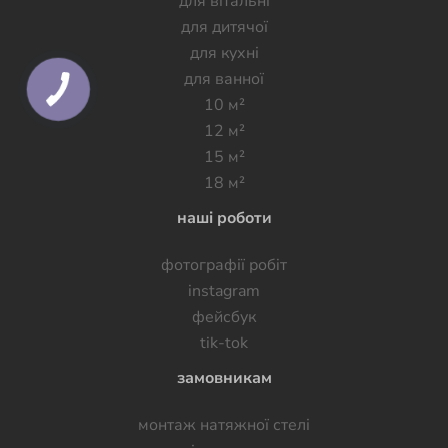
для вітальні
для дитячої
для кухні
для ванної
10 м²
12 м²
15 м²
18 м²
наші роботи
фотографії робiт
instagram
фейсбук
tik-tok
замовникам
монтаж натяжної стелі