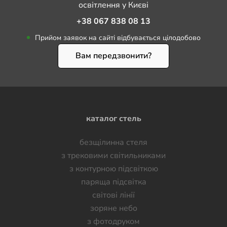
освітлення у Києві
+38 067 838 08 13
Прийом заявок на сайті відбувається цілодобово
Вам передзвонити?
каталог стель
безщілинна стеля
з трековими світильниками
з контурною підсвіткою
паряща підсвітка
світові лінії
зоряне небо
з фотодруком