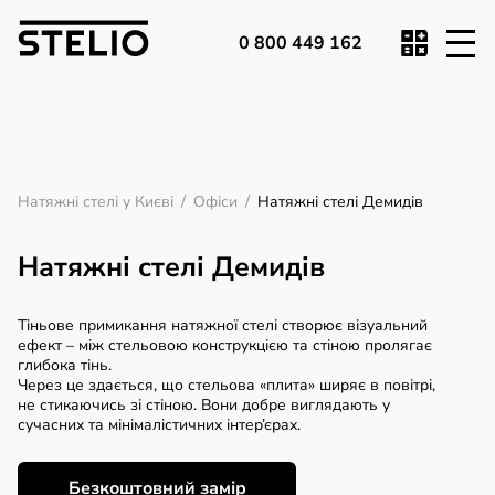
0 800 449 162
Натяжні стелі у Києві
/
Офіси
/
Натяжні стелі Демидів
Натяжні стелі Демидів
Тіньове примикання натяжної стелі створює візуальний
ефект – між стельовою конструкцією та стіною пролягає
глибока тінь.
Через це здається, що стельова «плита» ширяє в повітрі,
не стикаючись зі стіною. Вони добре виглядають у
сучасних та мінімалістичних інтер’єрах.
Безкоштовний замір